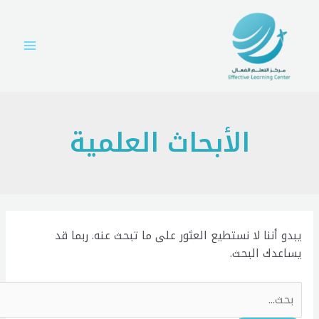
ي
Searc
Main
fo
Menu
توى
الأبحاث العلمية
دو أننا لا نستطيع العثور على ما تبحث عنه. ربما قد
ساعدك البحث.