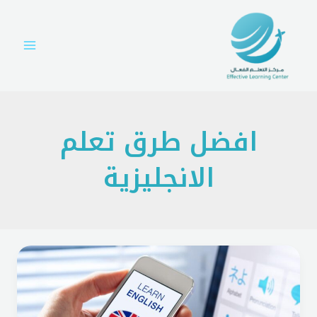
خطي
Main
لى
Menu
لمحتوى
افضل طرق تعلم
الانجليزية
أفضل
20
طريقة
لتعلم